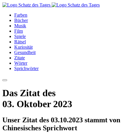
Farben
Bücher
Musik
Film
Spiele
Rätsel
Kuriosität
Gesundheit
Zitate
Wörter
Sprichwörter
Das Zitat des
03. Oktober 2023
Unser Zitat des 03.10.2023 stammt von
Chinesisches Sprichwort