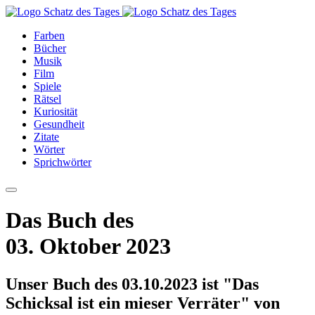
Farben
Bücher
Musik
Film
Spiele
Rätsel
Kuriosität
Gesundheit
Zitate
Wörter
Sprichwörter
Das Buch des
03. Oktober 2023
Unser Buch des 03.10.2023 ist "Das
Schicksal ist ein mieser Verräter" von