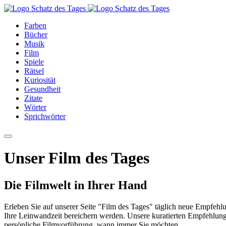
Farben
Bücher
Musik
Film
Spiele
Rätsel
Kuriosität
Gesundheit
Zitate
Wörter
Sprichwörter
Unser Film des Tages
Die Filmwelt in Ihrer Hand
Erleben Sie auf unserer Seite "Film des Tages" täglich neue Empfehl
Ihre Leinwandzeit bereichern werden. Unsere kuratierten Empfehlung
persönliche Filmvorführung, wann immer Sie möchten.