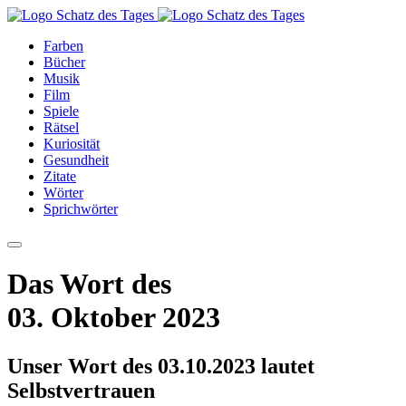
Farben
Bücher
Musik
Film
Spiele
Rätsel
Kuriosität
Gesundheit
Zitate
Wörter
Sprichwörter
Das Wort des
03. Oktober 2023
Unser Wort des 03.10.2023 lautet
Selbstvertrauen