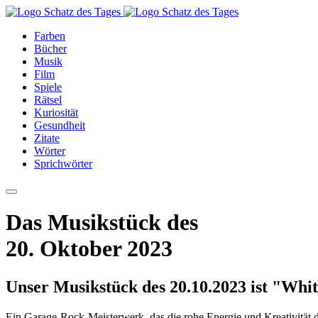
Farben
Bücher
Musik
Film
Spiele
Rätsel
Kuriosität
Gesundheit
Zitate
Wörter
Sprichwörter
Das Musikstück des
20. Oktober 2023
Unser Musikstück des 20.10.2023 ist "Whit
Ein Garage-Rock-Meisterwerk, das die rohe Energie und Kreativität de