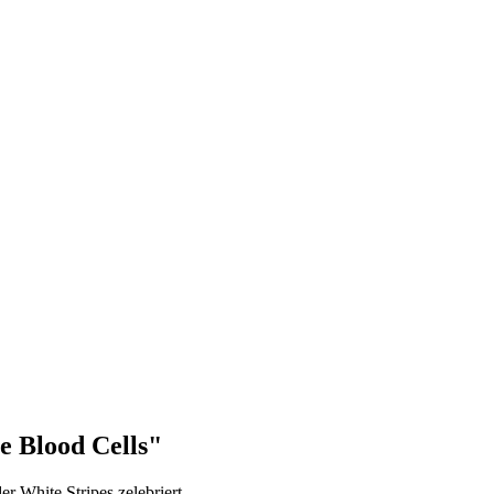
e Blood Cells"
r White Stripes zelebriert.