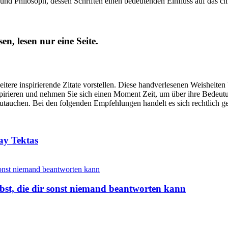
und Philosoph, dessen Schriften einen bedeutenden Einfluss auf das chr
sen, lesen nur eine Seite.
tere inspirierende Zitate vorstellen. Diese handverlesenen Weisheiten
inspirieren und nehmen Sie sich einen Moment Zeit, um über ihre Bedeu
nzutauchen. Bei den folgenden Empfehlungen handelt es sich rechtlich 
ay Tektas
elbst, die dir sonst niemand beantworten kann