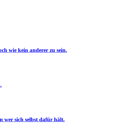
och wie kein anderer zu sein.
.
 wer sich selbst dafür hält.