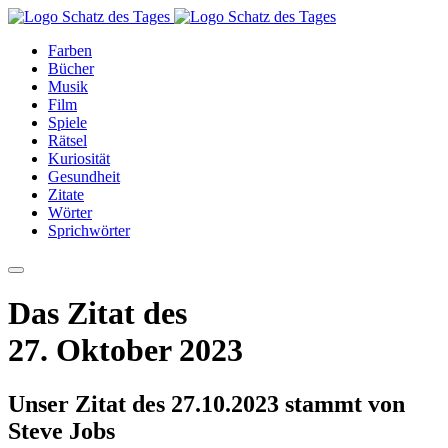
Farben
Bücher
Musik
Film
Spiele
Rätsel
Kuriosität
Gesundheit
Zitate
Wörter
Sprichwörter
Das Zitat des
27. Oktober 2023
Unser Zitat des 27.10.2023 stammt von
Steve Jobs