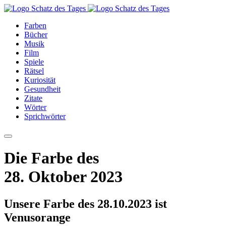
Farben
Bücher
Musik
Film
Spiele
Rätsel
Kuriosität
Gesundheit
Zitate
Wörter
Sprichwörter
Die Farbe des
28. Oktober 2023
Unsere Farbe des 28.10.2023 ist
Venusorange