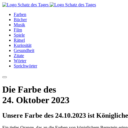
Farben
Bücher
Musik
Film
Spiele
Rätsel
Kuriosität
Gesundheit
Zitate
Wörter
Sprichwörter
Die Farbe des
24. Oktober 2023
Unsere Farbe des 24.10.2023 ist Königlich
Ein tiefes Orange, das an die Farben von königlichem Bernstein erinn