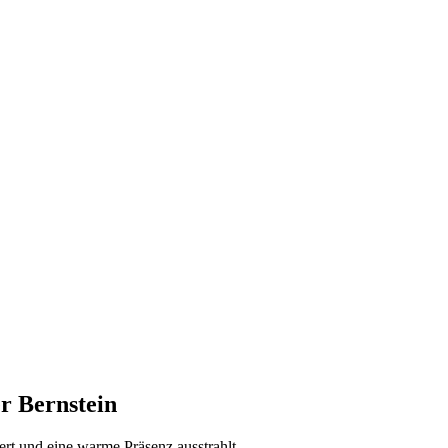
er Bernstein
ert und eine warme Präsenz ausstrahlt.