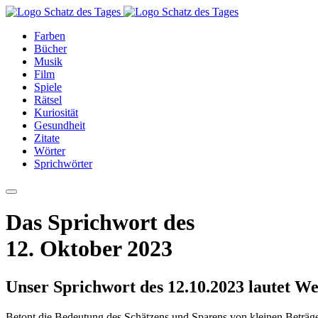
Farben
Bücher
Musik
Film
Spiele
Rätsel
Kuriosität
Gesundheit
Zitate
Wörter
Sprichwörter
Das Sprichwort des
12. Oktober 2023
Unser Sprichwort des 12.10.2023 lautet Wer
Betont die Bedeutung des Schätzens und Sparens von kleinen Beträg